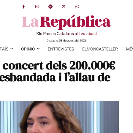
Els Països Catalans al teu abast
Dissabte, 08 de agost del 2026
PAÍS
OPINIÓ
ENTREVISTES
ELMONCASTELLER
MÉ
l concert dels 200.000€
esbandada i l’allau de