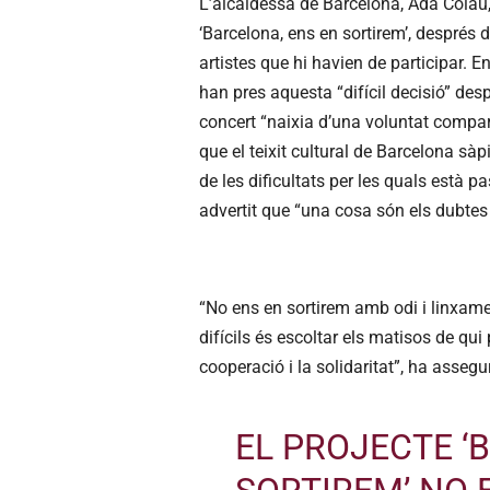
L’alcaldessa de Barcelona, Ada Colau, 
‘Barcelona, ens en sortirem’, després d
artistes que hi havien de participar. E
han pres aquesta “difícil decisió” des
concert “naixia d’una voluntat compart
que el teixit cultural de Barcelona s
de les dificultats per les quals està p
advertit que “una cosa són els dubtes i 
“No ens en sortirem amb odi i linxam
difícils és escoltar els matisos de qui
cooperació i la solidaritat”, ha asseg
EL PROJECTE ‘