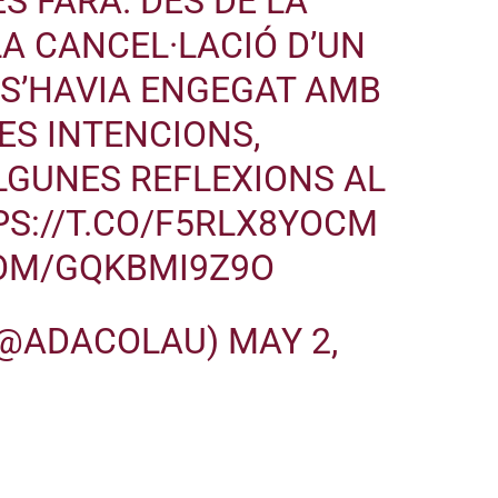
S FARÀ. DES DE LA
LA CANCEL·LACIÓ D’UN
 S’HAVIA ENGEGAT AMB
LES INTENCIONS,
LGUNES REFLEXIONS AL
S://T.CO/F5RLX8YOCM
COM/GQKBMI9Z9O
(@ADACOLAU)
MAY 2,