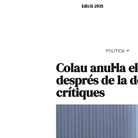
Edició 2935
POLÍTICA
Colau anul·la e
després de la d
crítiques