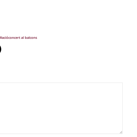
·lació
concert al balcons