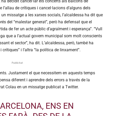
ha decidit cancel·lar els concerts als balcons de
e l’allau de crítiques i cancel·lacions d’alguns dels
n un missatge a les xarxes socials, l’alcaldessa ha dit que
prés del “malestar generat”, però ha defensat que el
ida de fer un acte públic d’agraïment i esperança”. “Vull
àpiga que a l’actual govern municipal som molt conscients
assant el sector”, ha dit. L’alcaldessa, però, també ha
crítiques” i l’altra “la política de linxament”.
Publicitat
ents. Justament el que necessitem en aquests temps
 pensa diferent i aprendre dels errors a través de la
urat Colau en un missatge publicat a Twitter.
BARCELONA, ENS EN