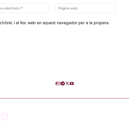
Correu
Pàgina
electrònic:*
web:
trònic i el lloc web en aquest navegador per a la propera