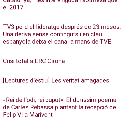
Catalunya, més intervinguda i sotmesa que
el 2017
TV3 perd el lideratge després de 23 mesos:
Una deriva sense continguts i en clau
espanyola deixa el canal a mans de TVE
Crisi total a ERC Girona
[Lectures d’estiu] Les veritat amagades
«Rei de l’odi, rei puput»: El duríssim poema
de Carles Rebassa plantant la recepció de
Felip VI a Marivent