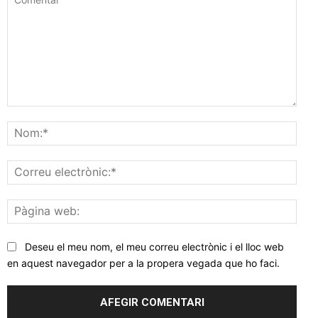
Comentar
Nom
Corr
elec
Pàgi
web
Deseu el meu nom, el meu correu electrònic i el lloc web
en aquest navegador per a la propera vegada que ho faci.