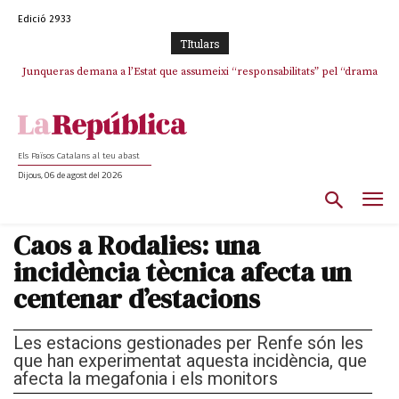
Edició 2933
TItulars
Junqueras demana a l’Estat que assumeixi “responsabilitats” pel “drama
Crisi total a ERC Girona
humà” a Ceuta i avança que Catalunya haurà de continuar acollint
menors
Els Països Catalans al teu abast
Dijous, 06 de agost del 2026
Caos a Rodalies: una
incidència tècnica afecta un
centenar d’estacions
Les estacions gestionades per Renfe són les
que han experimentat aquesta incidència, que
afecta la megafonia i els monitors