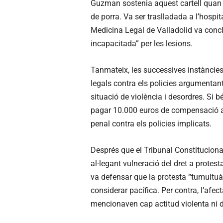
Guzman sostenia aquest cartell quan l
de porra. Va ser traslladada a l’hospit
Medicina Legal de Valladolid va con
incapacitada” per les lesions.
Tanmateix, les successives instàncie
legals contra els policies argumentant
situació de violència i desordres. Si bé
pagar 10.000 euros de compensació a 
penal contra els policies implicats.
Després que el Tribunal Constituciona
al·legant vulneració del dret a protes
va defensar que la protesta “tumultuàr
considerar pacífica. Per contra, l’afec
mencionaven cap actitud violenta ni d