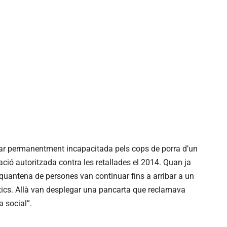
r permanentment incapacitada pels cops de porra d’un
ació autoritzada contra les retallades el 2014. Quan ja
nquantena de persones van continuar fins a arribar a un
ítics. Allà van desplegar una pancarta que reclamava
a social”.