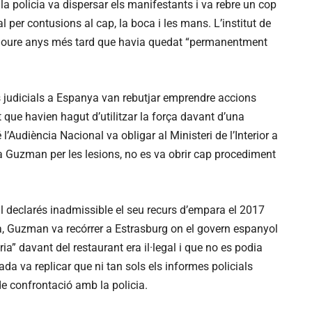
a policia va dispersar els manifestants i va rebre un cop
al per contusions al cap, la boca i les mans. L’institut de
cloure anys més tard que havia quedat “permanentment
s judicials a Espanya van rebutjar emprendre accions
 que havien hagut d’utilitzar la força davant d’una
 l’Audiència Nacional va obligar al Ministeri de l’Interior a
Guzman per les lesions, no es va obrir cap procediment
l declarés inadmissible el seu recurs d’empara el 2017
ta, Guzman va recórrer a Estrasburg on el govern espanyol
ia” davant del restaurant era il·legal i que no es podia
tada va replicar que ni tan sols els informes policials
e confrontació amb la policia.