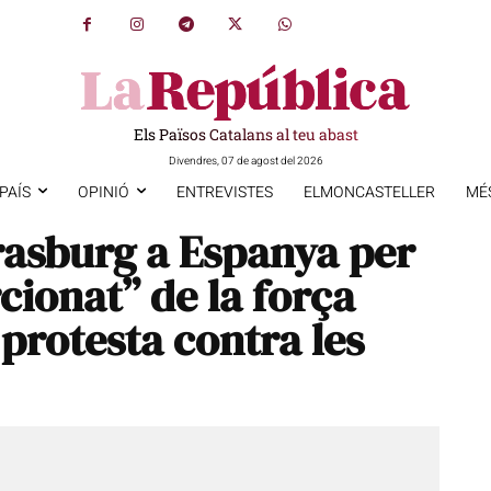
Els Països Catalans al teu abast
Divendres, 07 de agost del 2026
PAÍS
OPINIÓ
ENTREVISTES
ELMONCASTELLER
MÉ
rasburg a Espanya per
cionat” de la força
 protesta contra les