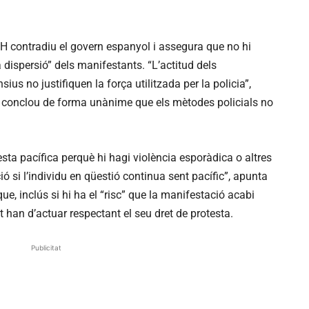
H contradiu el govern espanyol i assegura que no hi
la dispersió” dels manifestants. “L’actitud dels
ius no justifiquen la força utilitzada per la policia”,
DH conclou de forma unànime que els mètodes policials no
esta pacífica perquè hi hagi violència esporàdica o altres
ó si l’individu en qüestió continua sent pacífic”, apunta
e, inclús si hi ha el “risc” que la manifestació acabi
 han d’actuar respectant el seu dret de protesta.
Publicitat