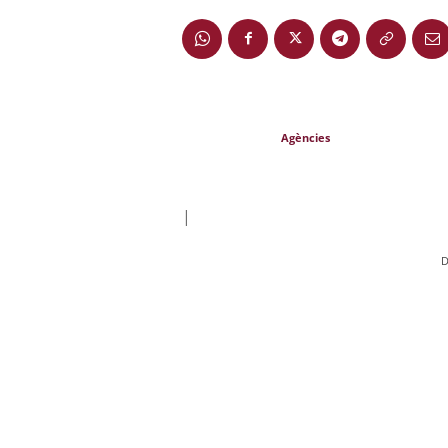
Agències
|
D