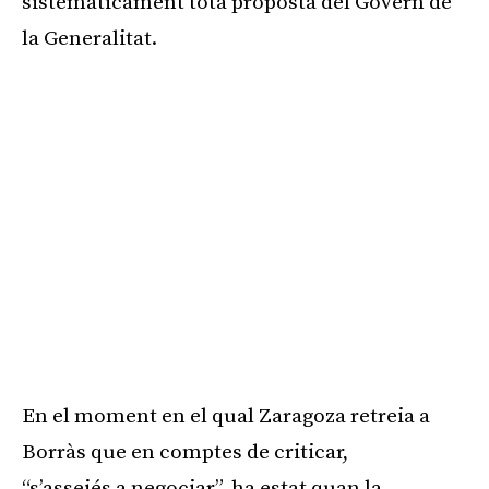
sistemàticament tota proposta del Govern de
la Generalitat.
En el moment en el qual
Zaragoza
retreia a
Borràs que en comptes de criticar,
“
s’
asseiés
a negociar”, ha estat quan la