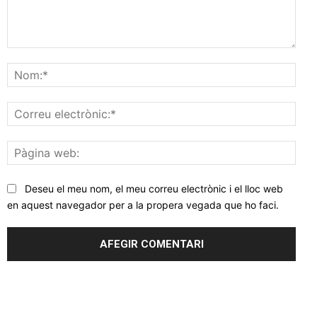
Comentar
Nom
Corr
elec
Pàgi
web
Deseu el meu nom, el meu correu electrònic i el lloc web
en aquest navegador per a la propera vegada que ho faci.