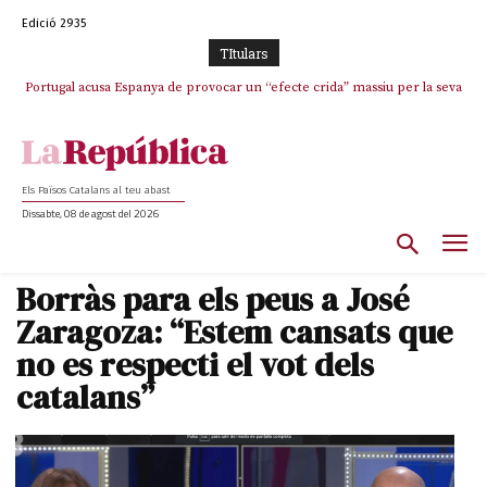
Edició 2935
TItulars
Portugal acusa Espanya de provocar un “efecte crida” massiu per la seva
El col·lapse de l’operació de Marc Puigtió a Girona: desbandada de
l’oportunisme i fracàs de ‘Militància Decidim’
“manca de regulació” migratòria
Els Països Catalans al teu abast
Dissabte, 08 de agost del 2026
Borràs para els peus a José
Zaragoza: “Estem cansats que
no es respecti el vot dels
catalans”