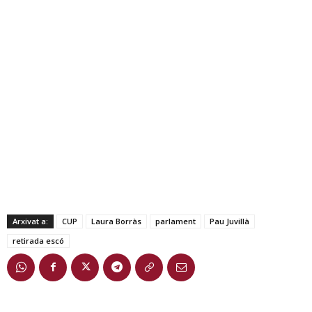
Arxivat a:
CUP
Laura Borràs
parlament
Pau Juvillà
retirada escó