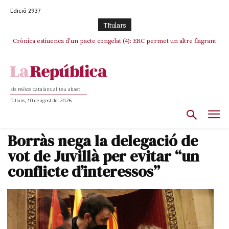
Edició 2937
TItulars
Crònica estiuenca d’un pacte congelat (4): ERC permet un altre flagrant
Rufián boicoteja l’estratègia d’acostament a Junts d’Oriol Junqueras
incompliment de l’acord, les seleccions catalanes un cop més
sacrificades
Els Països Catalans al teu abast
Dilluns, 10 de agost del 2026
Borràs nega la delegació de
vot de Juvillà per evitar “un
conflicte d’interessos”