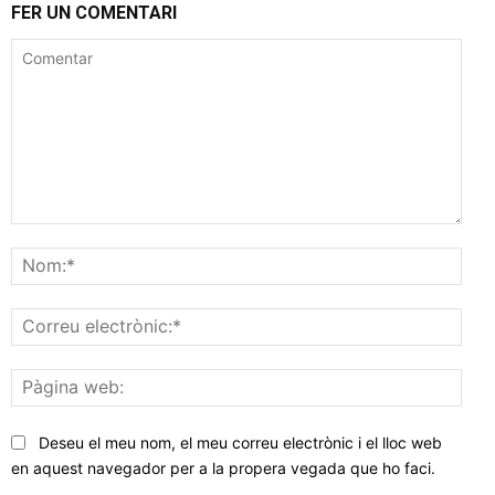
FER UN COMENTARI
Comentar
Nom
Corr
elec
Pàgi
web
Deseu el meu nom, el meu correu electrònic i el lloc web
en aquest navegador per a la propera vegada que ho faci.