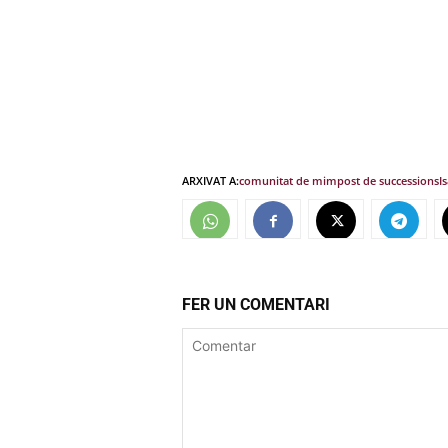
ARXIVAT A:
comunitat de m
impost de successions
I
FER UN COMENTARI