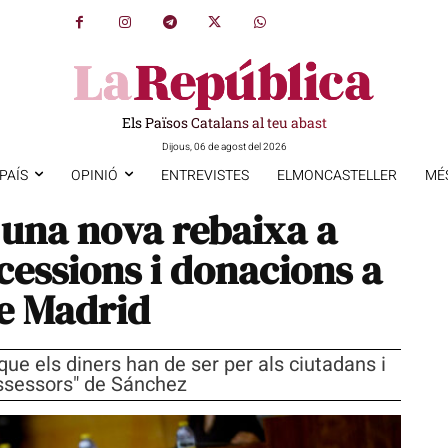
Els Països Catalans al teu abast
Dijous, 06 de agost del 2026
PAÍS
OPINIÓ
ENTREVISTES
ELMONCASTELLER
MÉ
una nova rebaixa a
cessions i donacions a
e Madrid
ue els diners han de ser per als ciutadans i
'assessors" de Sánchez