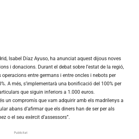
rid, Isabel Díaz Ayuso, ha anunciat aquest dijous noves
ons i donacions. Durant el debat sobre l’estat de la regió,
es operacions entre germans i entre oncles i nebots per
50%. A més, s’implementarà una bonificació del 100% per
ticulars que siguin inferiors a 1.000 euros.
 és un compromís que vam adquirir amb els madrilenys a
pular abans d’afirmar que els diners han de ser per als
ez o el seu exèrcit d’assessors”.
Publicitat