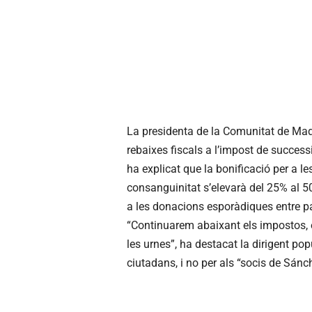
La presidenta de la Comunitat de Mad
rebaixes fiscals a l’impost de successi
ha explicat que la bonificació per a l
consanguinitat s’elevarà del 25% al 
a les donacions esporàdiques entre par
“Continuarem abaixant els impostos,
les urnes”, ha destacat la dirigent po
ciutadans, i no per als “socis de Sánch