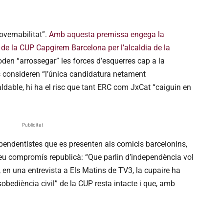
overnabilitat”.
Amb aquesta premissa engega la
de la CUP Capgirem Barcelona per l’alcaldia de la
en “arrossegar” les forces d’esquerres cap a la
es consideren “l’única candidatura netament
ldable, hi ha el risc que tant ERC com JxCat “caiguin en
Publicitat
ependentistes que es presenten als comicis barcelonins,
 seu compromís republicà: “Que parlin d’independència vol
 en una entrevista a Els Matins de TV3, la cupaire ha
bediència civil” de la CUP resta intacte i que, amb