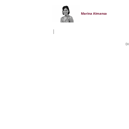
Marina Almansa
|
Di