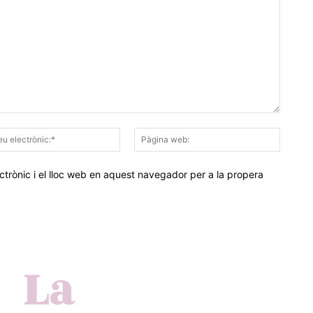
Correu
Pàgina
electrònic:*
web:
trònic i el lloc web en aquest navegador per a la propera