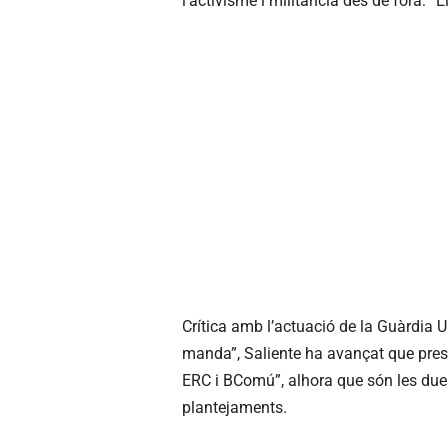
l’activisme i militància des de fora: “E
Crítica amb l’actuació de la Guàrdia Ur
manda”, Saliente ha avançat que pres
ERC i BComú”, alhora que són les due
plantejaments.