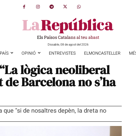
Els Països Catalans al teu abast
Dissabte, 08 de agost del 2026
PAÍS
OPINIÓ
ENTREVISTES
ELMONCASTELLER
MÉ
“La lògica neoliberal
t de Barcelona no s’ha
 que "si de nosaltres depèn, la dreta no