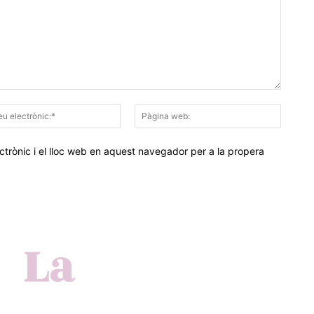
Correu
Pàgina
electrònic:*
web:
trònic i el lloc web en aquest navegador per a la propera