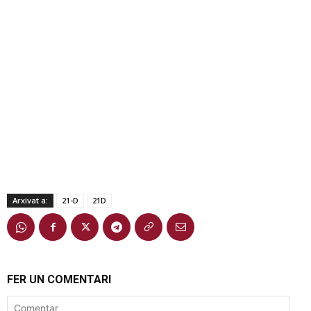
Arxivat a:
21-D
21D
FER UN COMENTARI