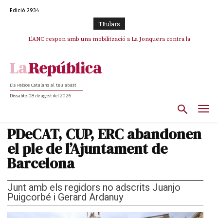
Edició 2934
TItulars
SOS Costa Brava es planta contra la “nefasta” prolongació de la C-32 i
L’ANC respon amb una mobilització a La Jonquera contra la
catalanofòbia i els abusos de la Policia Nacional
n’exigeix la retirada immediata
Els Països Catalans al teu abast
Dissabte, 08 de agost del 2026
PDeCAT, CUP, ERC abandonen
el ple de l’Ajuntament de
Barcelona
Junt amb els regidors no adscrits Juanjo
Puigcorbé i Gerard Ardanuy