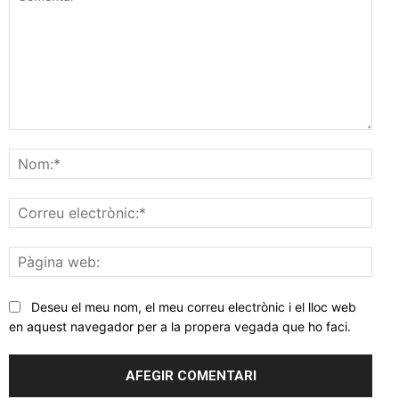
Comentar
Nom
Corr
elec
Pàgi
web
Deseu el meu nom, el meu correu electrònic i el lloc web
en aquest navegador per a la propera vegada que ho faci.