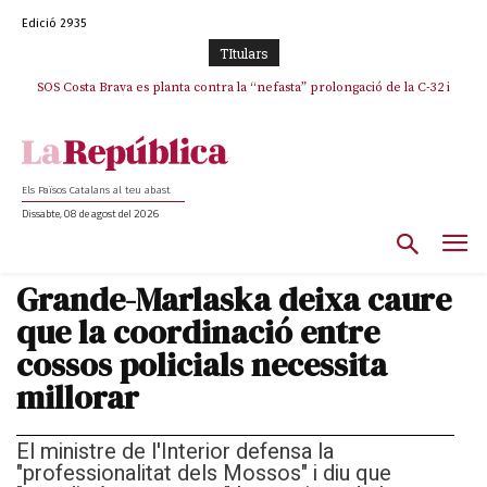
Edició 2935
TItulars
SOS Costa Brava es planta contra la “nefasta” prolongació de la C-32 i
La memòria viva de Josep Sunyol uneix l’esport i la cultura en un emotiu
homenatge a Guadarrama pel seu 90è aniversari
n’exigeix la retirada immediata
Els Països Catalans al teu abast
Dissabte, 08 de agost del 2026
Grande-Marlaska deixa caure
que la coordinació entre
cossos policials necessita
millorar
El ministre de l'Interior defensa la
"professionalitat dels Mossos" i diu que