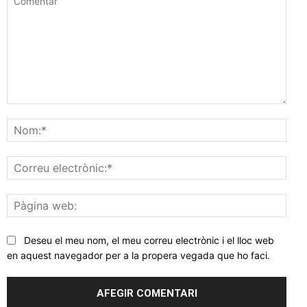
Comentar
Nom
Corr
elec
Pàgi
web
Deseu el meu nom, el meu correu electrònic i el lloc web
en aquest navegador per a la propera vegada que ho faci.