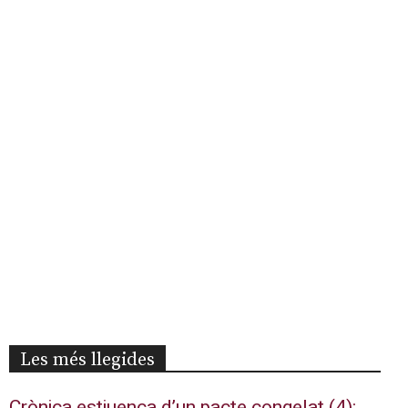
Les més llegides
Crònica estiuenca d’un pacte congelat (4):