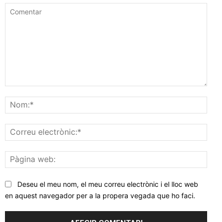
Comentar
Nom
Corr
elec
Pàgi
web
Deseu el meu nom, el meu correu electrònic i el lloc web
en aquest navegador per a la propera vegada que ho faci.