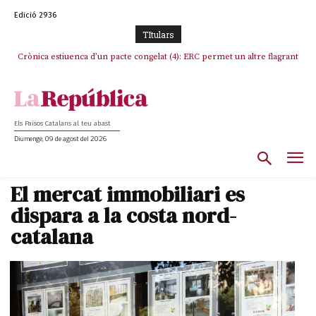
Edició 2936
TItulars
Crònica estiuenca d’un pacte congelat (4): ERC permet un altre flagrant
Rufián boicoteja l’estratègia d’acostament a Junts d’Oriol Junqueras
incompliment de l’acord, les seleccions catalanes un cop més
sacrificades
Els Països Catalans al teu abast
Diumenge, 09 de agost del 2026
El mercat immobiliari es
dispara a la costa nord-
catalana