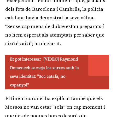
“excepcional” en tot moment i que, ja abans
dels fets de Barcelona i Cambrils, la policia
catalana havia demostrat la seva vàlua.
“Sense cap mena de dubte estan preparats i
no hem esperat als atemptats per saber que
això és així”, ha declarat.
Et pot interessar
[VÍDEO] Raymond
Domenech sacseja les xarxes amb la
seva identitat: "Soc català, no
espanyol"
El tinent coronel ha explicat també que els
Mossos no van estar “sols” en cap moment i
que des de poques hores després de