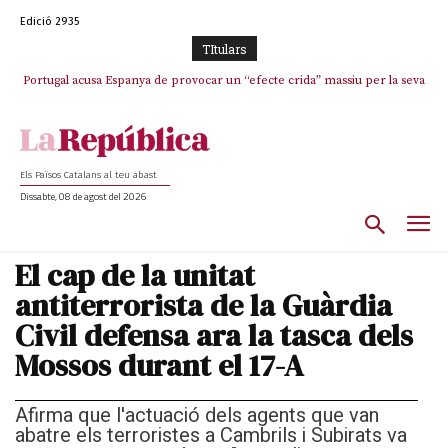
Edició 2935
TItulars
Portugal acusa Espanya de provocar un “efecte crida” massiu per la seva
El col·lapse de l’operació de Marc Puigtió a Girona: desbandada de
l’oportunisme i fracàs de ‘Militància Decidim’
“manca de regulació” migratòria
Els Països Catalans al teu abast
Dissabte, 08 de agost del 2026
El cap de la unitat
antiterrorista de la Guàrdia
Civil defensa ara la tasca dels
Mossos durant el 17-A
Afirma que l'actuació dels agents que van
abatre els terroristes a Cambrils i Subirats va