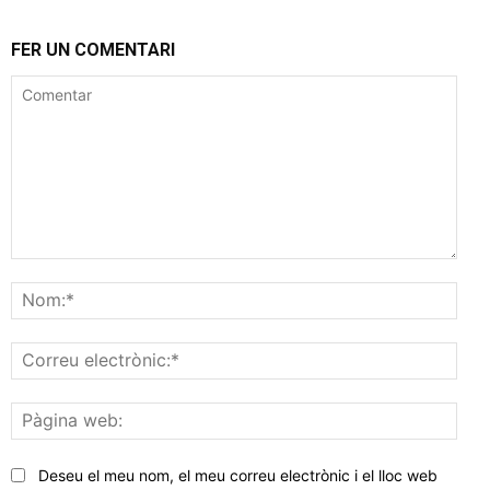
FER UN COMENTARI
Comentar
Nom
Corr
elec
Pàgi
web
Deseu el meu nom, el meu correu electrònic i el lloc web