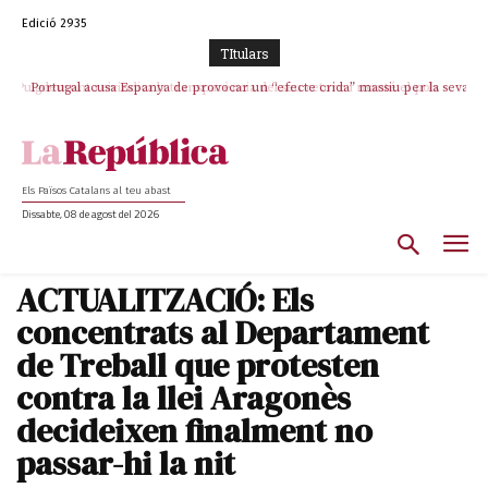
Edició 2935
TItulars
Portugal acusa Espanya de provocar un “efecte crida” massiu per la seva
“manca de regulació” migratòria
Els Països Catalans al teu abast
Dissabte, 08 de agost del 2026
ACTUALITZACIÓ: Els
concentrats al Departament
de Treball que protesten
contra la llei Aragonès
decideixen finalment no
passar-hi la nit