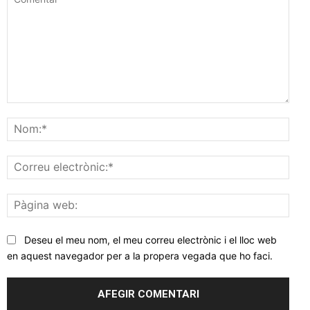
Comentar
Nom
Corr
elec
Pàgi
web
Deseu el meu nom, el meu correu electrònic i el lloc web
en aquest navegador per a la propera vegada que ho faci.