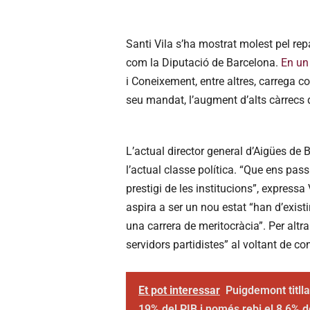
Santi Vila s’ha mostrat molest pel rep
com la Diputació de Barcelona.
En un 
i Coneixement, entre altres, carrega c
seu mandat, l’augment d’alts càrrecs d
L’actual director general d’Aigües de 
l’actual classe política. “Que ens pas
prestigi de les institucions”, expressa
aspira a ser un nou estat “han d’existi
una carrera de meritocràcia”. Per altra
servidors partidistes” al voltant de co
Et pot interessar
Puigdemont titlla
19% del PIB i només rebi el 8,6% d