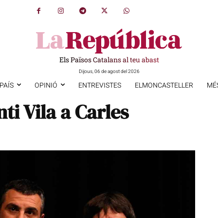
Els Països Catalans al teu abast
Dijous, 06 de agost del 2026
PAÍS
OPINIÓ
ENTREVISTES
ELMONCASTELLER
MÉ
ti Vila a Carles