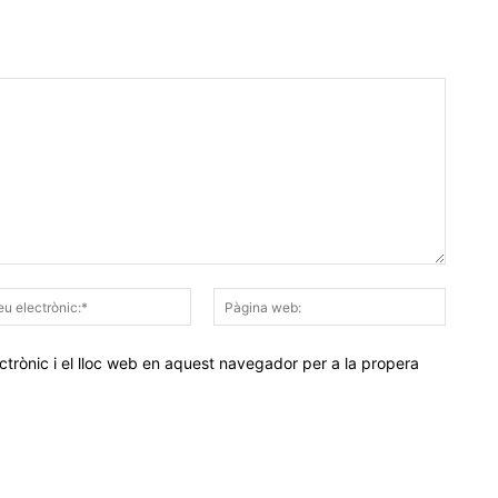
Correu
Pàgina
electrònic:*
web:
trònic i el lloc web en aquest navegador per a la propera