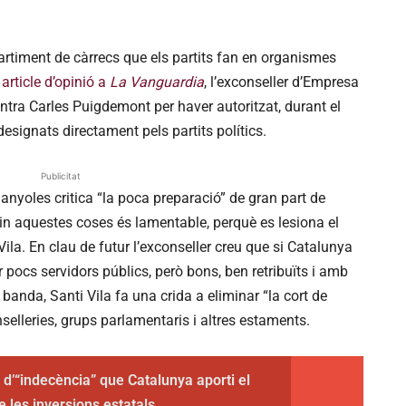
artiment de càrrecs que els partits fan en organismes
article d’opinió a
La Vanguardia
, l’exconseller d’Empresa
ontra Carles Puigdemont per haver autoritzat, durant el
esignats directament pels partits polítics.
Publicitat
Banyoles critica “la poca preparació” de gran part de
sin aquestes coses és lamentable, perquè es lesiona el
 Vila. En clau de futur l’exconseller creu que si Catalunya
r pocs servidors públics, però bons, ben retribuïts i amb
 banda, Santi Vila fa una crida a eliminar “la cort de
nselleries, grups parlamentaris i altres estaments.
 d’“indecència” que Catalunya aporti el
e les inversions estatals