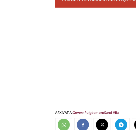
ARXIVAT A:
Govern
Puigdemont
Santi VIla