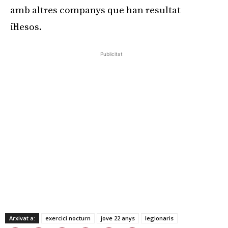
amb altres companys que han resultat
il·lesos.
Publicitat
Arxivat a:
exercici nocturn
jove 22 anys
legionaris