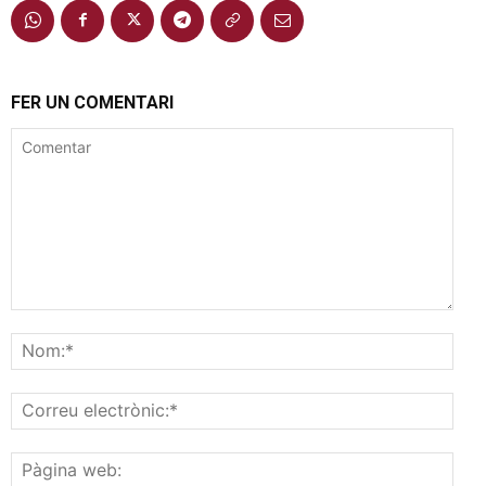
FER UN COMENTARI
Comentar
Nom
Corr
elec
Pàgi
web