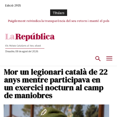
Edició 2935
TItulars
Puigdemont reivindica la transparència del seu retorn i manté el pols
Portugal acusa Espanya de provocar un “efecte crida” massiu per la seva
ferm per la plena llibertat dels encausats
“manca de regulació” migratòria
Els Països Catalans al teu abast
Dissabte, 08 de agost del 2026
Mor un legionari català de 22
anys mentre participava en
un exercici nocturn al camp
de maniobres