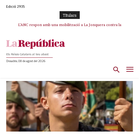
Edició 2935
TItulars
L’ANC respon amb una mobilització a La Jonquera contra la
catalanofòbia i els abusos de la Policia Nacional
Els Països Catalans al teu abast
Dissabte, 08 de agost del 2026