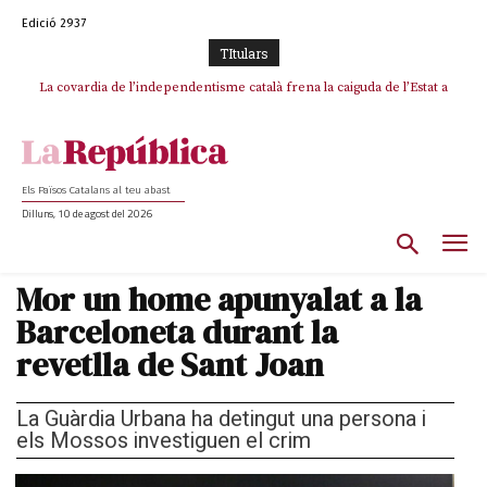
Edició 2937
TItulars
La covardia de l’independentisme català frena la caiguda de l’Estat a
Crònica estiuenca d’un pacte congelat (4): ERC permet un altre flagrant
incompliment de l’acord, les seleccions catalanes un cop més
Ceuta i Melilla
sacrificades
Els Països Catalans al teu abast
Dilluns, 10 de agost del 2026
Mor un home apunyalat a la
Barceloneta durant la
revetlla de Sant Joan
La Guàrdia Urbana ha detingut una persona i
els Mossos investiguen el crim