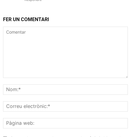
FER UN COMENTARI
Comentar
Nom
Corr
elec
Pàgi
web