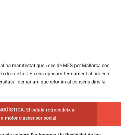
idal ha manifestat que «des de MÉS per Mallorca ens
n des de la UIB i ens oposam fermament al projecte
versitats i demanam que retornin al consens dins la
ÜÍSTICA: El català retrocedeix al
 a motor d'ascensor social
u pla vulnera l’autonomia i la flexibilitat de les