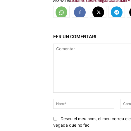
ARXIVAT A:
catala
Illes Balears
llengua catalana
MES
MÉ
FER UN COMENTARI
Comentar
Nom:*
Deseu el meu nom, el meu correu elec
vegada que ho faci.