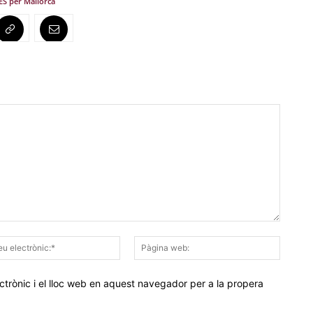
S per Mallorca
Correu
Pàgina
electrònic:*
web:
trònic i el lloc web en aquest navegador per a la propera