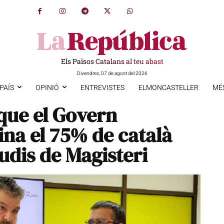
Els Països Catalans al teu abast
Divendres, 07 de agost del 2026
PAÍS
OPINIÓ
ENTREVISTES
ELMONCASTELLER
MÉ
que el Govern
ina el 75% de català
tudis de Magisteri