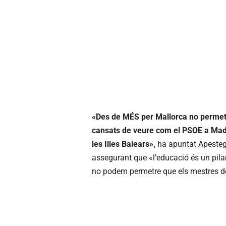
«Des de MÉS per Mallorca no permetr
cansats de veure com el PSOE a Madri
les Illes Balears»,
ha apuntat Apestegu
assegurant que «l’educació és un pilar 
no podem permetre que els mestres dei