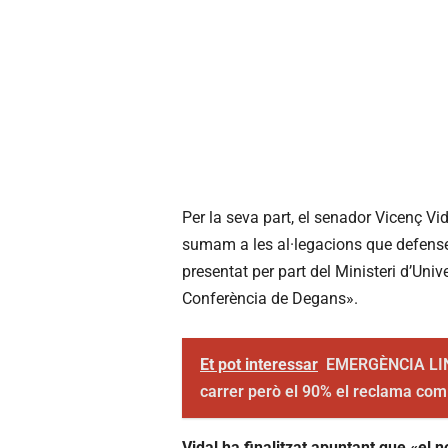
Per la seva part, el senador Vicenç V
sumam a les al·legacions que defense
presentat per part del Ministeri d’Uni
Conferència de Degans».
Et pot interessar
EMERGÈNCIA LING
carrer però el 90% el reclama com
Vidal ha finalitzat apuntant que «el no