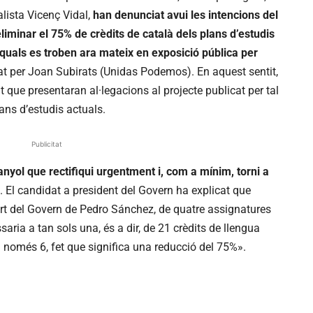
ista Vicenç Vidal,
han denunciat avui les intencions del
minar el 75% de crèdits de català dels plans d’estudis
s quals es troben ara mateix en exposició pública per
erat per Joan Subirats (Unidas Podemos). En aquest sentit,
que presentaran al·legacions al projecte publicat per tal
lans d’estudis actuals.
Publicitat
anyol que rectifiqui urgentment i, com a mínim, torni a
. El candidat a president del Govern ha explicat que
rt del Govern de Pedro Sánchez, de quatre assignatures
aria a tan sols una, és a dir, de 21 crèdits de llengua
només 6, fet que significa una reducció del 75%».