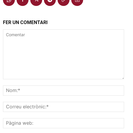
FER UN COMENTARI
Comentar
Nom
Corr
elec
Pàgi
web