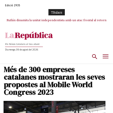
Edició 2935
TItulars
Rufián dinamita la unitat independentista amb un atac frontal al retorn
Puigdemont reivindica la transparència del seu retorn i manté el pols
ferm per la plena llibertat dels encausats
de Puigdemont
Els Països Catalans al teu abast
Diumenge, 09 de agost del 2026
Més de 300 empreses
catalanes mostraran les seves
propostes al Mobile World
Congress 2023