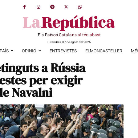
Els Països Catalans al teu abast
Divendres, 07 de agost del 2026
PAÍS
OPINIÓ
ENTREVISTES
ELMONCASTELLER
MÉ
tinguts a Rússia
estes per exigir
de Navalni