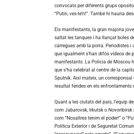
convocats per diferents grups opositor
“Putin, ves-te’n!”. També hi hauria de
Els manifestants, la gran majoria jove
saltat les tanques i ha llançat boles 
càrregues amb la porra. Periodistes i a
que igualment s’han difós vídeos de p
manifestants. La Policia de Moscou ha 
que s’ha celebrat al centre de la capita
Sputnik. Així mateix, un corresponsal
resultat ferides en els enfrontaments
Quant a les ciutats del país, l’equip 
com Jabarovsk, Irkutsk o Novoribirsk 
com “Nosaltres tenim el poder!” o “Puti
Política Exterior i de Seguretat Comun