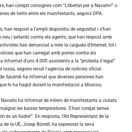
s, han corejat consignes com “Llibertat per a Navalni!” o
senes de ferits entre els manifestants, segons DPA.
s, han respost a l’ampli dispositiu de seguretat i s’han
de neu i petards contra els agents, que han respost amb
ctivistes han denunciat a més la caiguda d’Internet, tot i
olicies que han carregat amb porres contra els
informat d’uns 4.000 assistents a la “protesta il·legal”
l russa, segons recull l’agència de notícies oficial
 de Sputnik ha informat que diverses persones han
 que hi ha hagut durant la manifestació a Moscou.
de Navalni ha informat de milers de manifestants a ciutats
malgrat les baixes temperatures. S’han corejat lemes
n és un lladre!”. En resposta, l’Alt Representant de la
a de la UE, Josep Borrell, ha expressat la seva