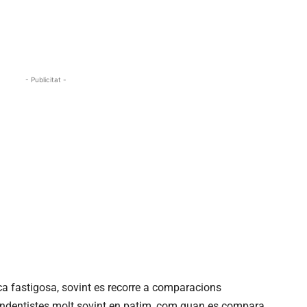
- Publicitat -
tica fastigosa, sovint es recorre a comparacions
pendentistes molt sovint en patim, com quan es compara