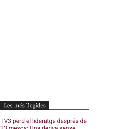
Les més llegides
TV3 perd el lideratge després de
23 mesos: Una deriva sense