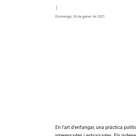
|
Diumenge, 24 de gener de 2021
En l’art d’enfangar, una pràctica polí
interessades i esbiaixades. Els inde