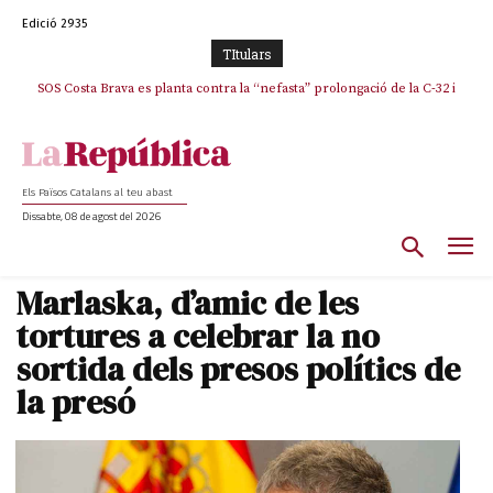
Edició 2935
TItulars
SOS Costa Brava es planta contra la “nefasta” prolongació de la C-32 i
n’exigeix la retirada immediata
Els Països Catalans al teu abast
Dissabte, 08 de agost del 2026
Marlaska, d’amic de les
tortures a celebrar la no
sortida dels presos polítics de
la presó