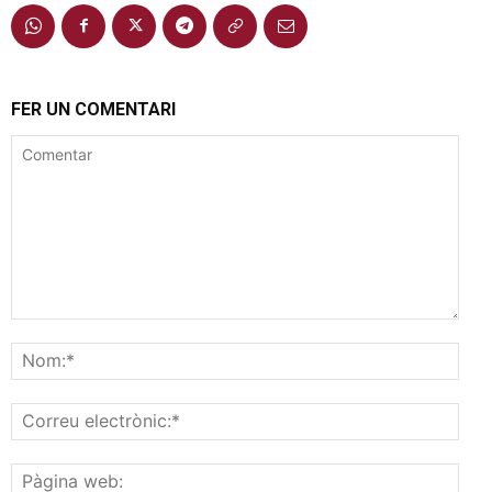
FER UN COMENTARI
Comentar
Nom
Corr
elec
Pàgi