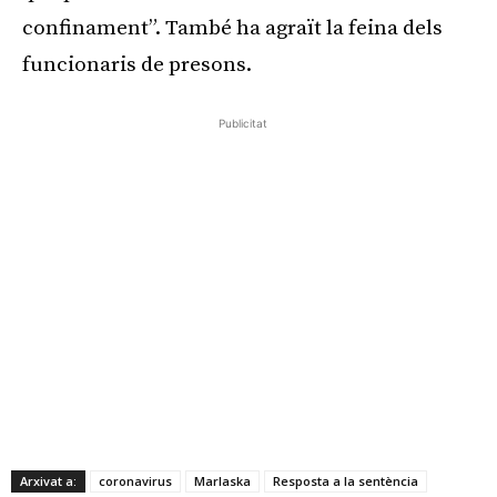
confinament”. També ha agraït la feina dels
funcionaris de presons.
Publicitat
Arxivat a:
coronavirus
Marlaska
Resposta a la sentència