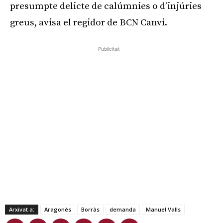
presumpte delicte de calúmnies o d’injúries
greus, avisa el regidor de BCN Canvi.
Publicitat
Arxivat a:
Aragonès
Borràs
demanda
Manuel Valls