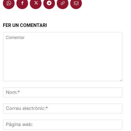
FER UN COMENTARI
Comentar
Nom
Corr
elec
Pàgi
web