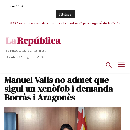
Edició 2934
TItulars
SOS Costa Brava es planta contra la “nefasta” prolongació de la C-32 i
n’exigeix la retirada immediata
Els Països Catalans al teu abast
Divendres, 07 de agost del 2026
Manuel Valls no admet que
sigui un xenòfob i demanda
Borràs i Aragonès