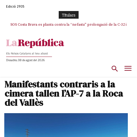
Edició 2935
TItulars
SOS Costa Brava es planta contra la “nefasta” prolongació de la C-32 i
La memòria viva de Josep Sunyol uneix l’esport i la cultura en un emotiu
homenatge a Guadarrama pel seu 90è aniversari
n’exigeix la retirada immediata
Els Països Catalans al teu abast
Dissabte, 08 de agost del 2026
Manifestants contraris a la
cimera tallen l’AP-7 a la Roca
del Vallès