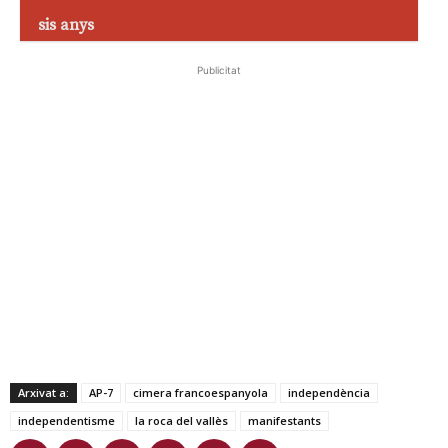
sis anys
Publicitat
Arxivat a:
AP-7
cimera francoespanyola
independència
independentisme
la roca del vallès
manifestants