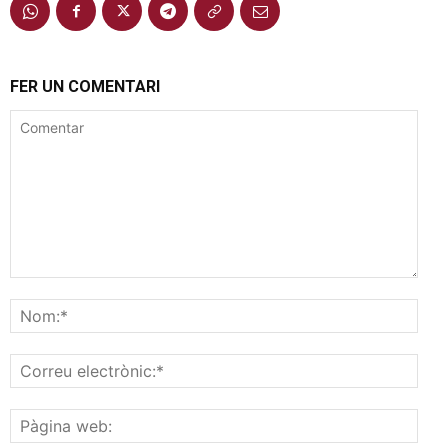
FER UN COMENTARI
Comentar
Nom
Corr
elec
Pàgi
web