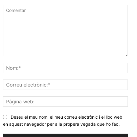
Comentar
Nom
Corr
elec
Pàgi
web
Deseu el meu nom, el meu correu electrònic i el lloc web
en aquest navegador per a la propera vegada que ho faci.