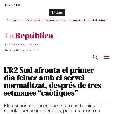
Edició 2936
TItulars
Rufián dinamita la unitat independentista amb un atac frontal al retorn
Puigdemont reivindica la transparència del seu retorn i manté el pols
ferm per la plena llibertat dels encausats
de Puigdemont
Els Països Catalans al teu abast
Diumenge, 09 de agost del 2026
L’R2 Sud afronta el primer
dia feiner amb el servei
normalitzat, després de tres
setmanes “caòtiques”
Els usuaris celebren que els trens tornin a
circular sense incidències, però es mostren