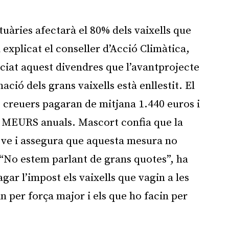
tuàries afectarà el 80% dels vaixells que
explicat el conseller d’Acció Climàtica,
iat aquest divendres que l’avantprojecte
ció dels grans vaixells està enllestit. El
 creuers pagaran de mitjana 1.440 euros i
5 MEURS anuals. Mascort confia que la
e ve i assegura que aquesta mesura no
 “No estem parlant de grans quotes”, ha
ar l’impost els vaixells que vagin a les
in per força major i els que ho facin per