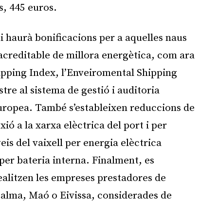
s, 445 euros.
i haurà bonificacions per a aquelles naus
 acreditable de millora energètica, com ara
ipping Index, l’Enveiromental Shipping
stre al sistema de gestió i auditoria
uropea. També s’estableixen reduccions de
ió a la xarxa elèctrica del port i per
veis del vaixell per energia elèctrica
er bateria interna. Finalment, es
ealitzen les empreses prestadores de
 Palma, Maó o Eivissa, considerades de