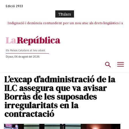
Edició 2933
TItulars
Indignació i denúncia contundent per un nou atac als drets lingüístics i a
la dignitat humana a la Jonquera
Els Països Catalans al teu abast
Dijous, 06 de agost del 2026
L’excap d’administració de la
ILC assegura que va avisar
Borràs de les suposades
irregularitats en la
contractació