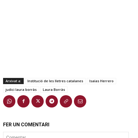
Arxivat a:
Institució de les lletres catalanes
Isaías Herrero
judici laura borràs
Laura Borràs
FER UN COMENTARI