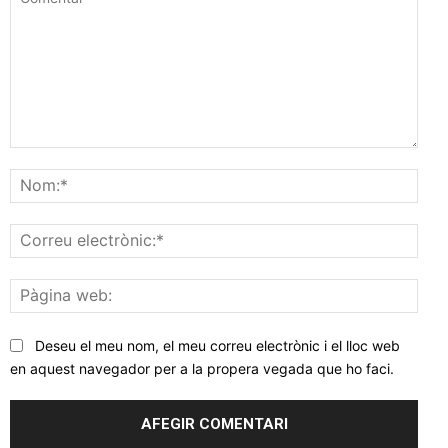
Comentar
Nom
Corr
elec
Pàgi
web
Deseu el meu nom, el meu correu electrònic i el lloc web
en aquest navegador per a la propera vegada que ho faci.