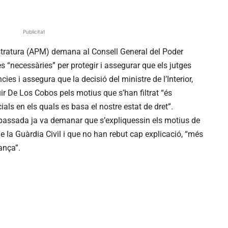
Publicitat
stratura (APM) demana al Consell General del Poder
 “necessàries” per protegir i assegurar que els jutges
ies i assegura que la decisió del ministre de l’Interior,
r De Los Cobos pels motius que s’han filtrat “és
als en els quals es basa el nostre estat de dret”.
passada ja va demanar que s’expliquessin els motius de
e la Guàrdia Civil i que no han rebut cap explicació, “més
ança”.