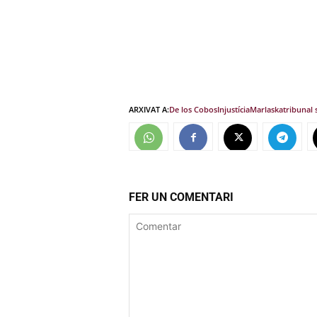
ARXIVAT A:
De los Cobos
Injustícia
Marlaska
tribunal
FER UN COMENTARI