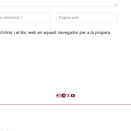
Correu
Pàgina
electrònic:*
web:
trònic i el lloc web en aquest navegador per a la propera