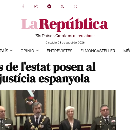
Els Països Catalans al teu abast
Dissabte, 08 de agost del 2026
PAÍS
OPINIÓ
ENTREVISTES
ELMONCASTELLER
MÉ
 de l’estat posen al
justícia espanyola