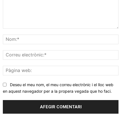
Comentar
Nom
Corr
elec
Pàgi
web
Deseu el meu nom, el meu correu electrònic i el lloc web
en aquest navegador per a la propera vegada que ho faci.