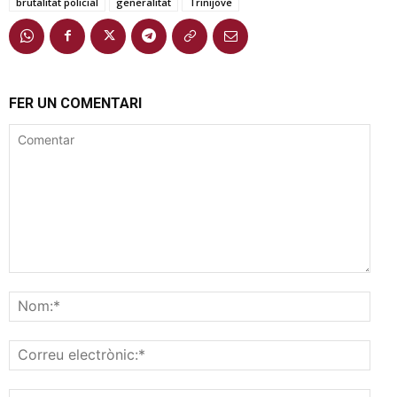
brutalitat policial
generalitat
Trinijove
FER UN COMENTARI
Comentar
Nom
Corr
elec