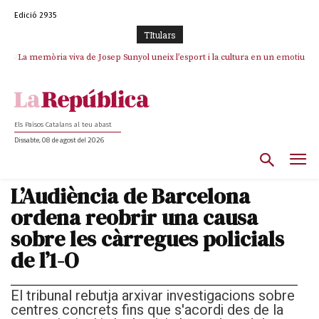
Edició 2935
TItulars
La memòria viva de Josep Sunyol uneix l’esport i la cultura en un emotiu
homenatge a Guadarrama pel seu 90è aniversari
Els Països Catalans al teu abast
Dissabte, 08 de agost del 2026
L’Audiència de Barcelona
ordena reobrir una causa
sobre les càrregues policials
de l’1-O
El tribunal rebutja arxivar investigacions sobre
centres concrets fins que s'acordi des de la