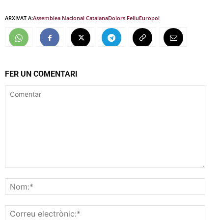
ARXIVAT A:
Assemblea Nacional Catalana
Dolors Feliu
Europol
FER UN COMENTARI
Comentar
Nom
Corr