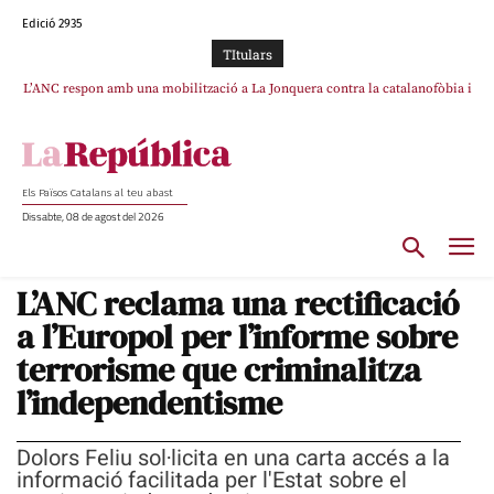
Edició 2935
TItulars
L’ANC respon amb una mobilització a La Jonquera contra la catalanofòbia i
SOS Costa Brava es planta contra la “nefasta” prolongació de la C-32 i
els abusos de la Policia Nacional
n’exigeix la retirada immediata
Els Països Catalans al teu abast
Dissabte, 08 de agost del 2026
L’ANC reclama una rectificació
a l’Europol per l’informe sobre
terrorisme que criminalitza
l’independentisme
Dolors Feliu sol·licita en una carta accés a la
informació facilitada per l'Estat sobre el