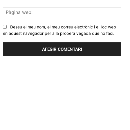
elec
Pàgi
web
Deseu el meu nom, el meu correu electrònic i el lloc web
en aquest navegador per a la propera vegada que ho faci.