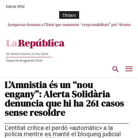
Edició 2932
TItulars
Junqueras demana a l’Estat que assumeixi “responsabilitats” pel “drama
L’abandonament de les seleccions catalanes per part de la UFEC
humà” a Ceuta i avança que Catalunya haurà de continuar acollint
espanyolitza l’esport del país
menors
Els Països Catalans al teu abast
Dijous, 06 de agost del 2026
L’Amnistia és un “nou
engany”: Alerta Solidària
denuncia que hi ha 261 casos
sense resoldre
L'entitat critica el perdó «automàtic» a la
policia mentre es manté el bloqueig judicial