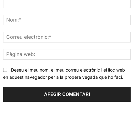
Comentar
Nom
Corr
elec
Pàgi
web
Deseu el meu nom, el meu correu electrònic i el lloc web
en aquest navegador per a la propera vegada que ho faci.