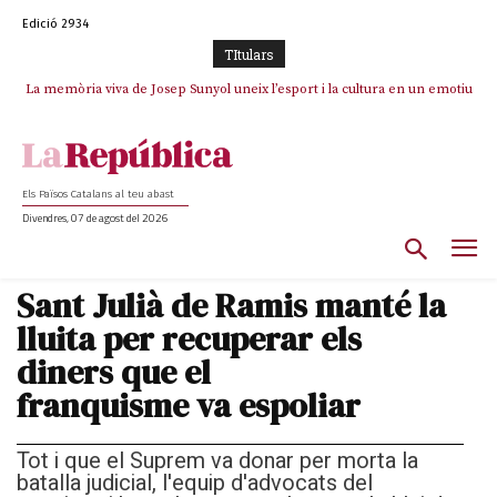
Edició 2934
TItulars
La memòria viva de Josep Sunyol uneix l’esport i la cultura en un emotiu
La “dignitat” a mitges de Marc Puigtió: renuncia a Girona pels àudios però
s’aferra als càrrecs remunerats de Sant Julià i el Consell Comarcal
homenatge a Guadarrama pel seu 90è aniversari
Els Països Catalans al teu abast
Divendres, 07 de agost del 2026
Sant Julià de Ramis manté la
lluita per recuperar els
diners que el
franquisme va espoliar
Tot i que el Suprem va donar per morta la
batalla judicial, l'equip d'advocats del