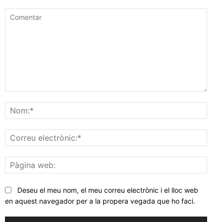
Comentar
Nom
Corr
elec
Pàgi
web
Deseu el meu nom, el meu correu electrònic i el lloc web
en aquest navegador per a la propera vegada que ho faci.