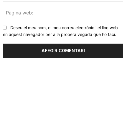
elec
Pàgi
web
Deseu el meu nom, el meu correu electrònic i el lloc web
en aquest navegador per a la propera vegada que ho faci.