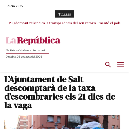
Edició 2935
TItulars
Puigdemont reivindica la transparència del seu retorn i manté el pols
Portugal acusa Espanya de provocar un “efecte crida” massiu per la seva
ferm per la plena llibertat dels encausats
“manca de regulació” migratòria
Els Països Catalans al teu abast
Dissabte, 08 de agost del 2026
L’Ajuntament de Salt
descomptarà de la taxa
d’escombraries els 21 dies de
la vaga