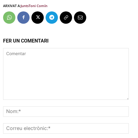
ARXIVAT A:
Junts
Toni Comín
FER UN COMENTARI
Comentar
Nom
Corr
elec