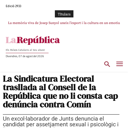
Edició 2933
TItulars
La memòria viva de Josep Sunyol uneix l’esport i la cultura en un emotiu
homenatge a Guadarrama pel seu 90è aniversari
Els Països Catalans al teu abast
Divendres, 07 de agost del 2026
La Sindicatura Electoral
trasllada al Consell de la
República que no li consta cap
denúncia contra Comín
Un excol·laborador de Junts denuncia el
candidat per assetjament sexual i psicològic i