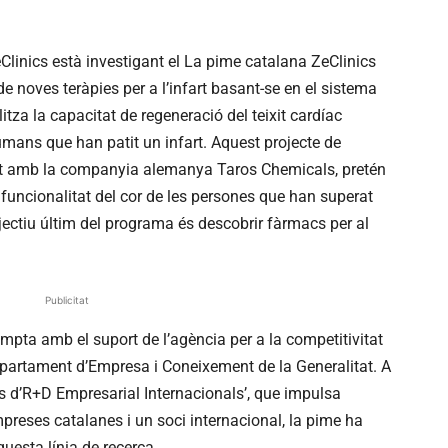
linics està investigant el La pime catalana ZeClinics
 noves teràpies per a l’infart basant-se en el sistema
itza la capacitat de regeneració del teixit cardíac
umans que han patit un infart. Aquest projecte de
t amb la companyia alemanya Taros Chemicals, pretén
 funcionalitat del cor de les persones que han superat
bjectiu últim del programa és descobrir fàrmacs per al
Publicitat
mpta amb el suport de l’agència per a la competitivitat
partament d’Empresa i Coneixement de la Generalitat. A
is d’R+D Empresarial Internacionals’, que impulsa
preses catalanes i un soci internacional, la pime ha
uesta línia de recerca.