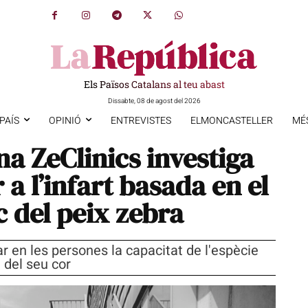
Els Països Catalans al teu abast
Dissabte, 08 de agost del 2026
PAÍS
OPINIÓ
ENTREVISTES
ELMONCASTELLER
MÉ
a ZeClinics investiga
 a l’infart basada en el
c del peix zebra
r en les persones la capacitat de l'espècie
t del seu cor