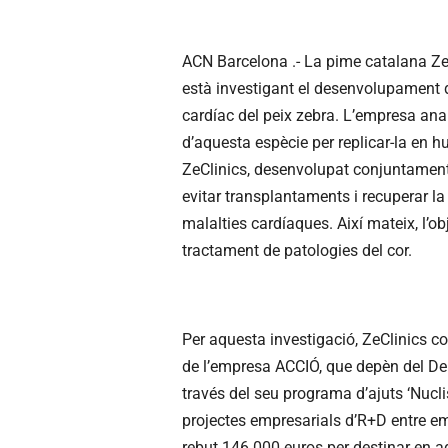
ACN Barcelona .- La pime catalana ZeC
està investigant el desenvolupament de
cardíac del peix zebra. L’empresa anal
d’aquesta espècie per replicar-la en h
ZeClinics, desenvolupat conjuntamen
evitar transplantaments i recuperar la
malalties cardíaques. Així mateix, l’o
tractament de patologies del cor.
Per aquesta investigació, ZeClinics co
de l’empresa ACCIÓ, que depèn del De
través del seu programa d’ajuts ‘Nucl
projectes empresarials d’R+D entre em
rebut 146.000 euros per destinar en aq