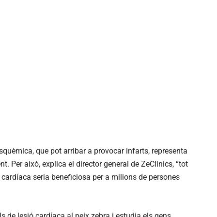
squèmica, que pot arribar a provocar infarts, representa
 Per això, explica el director general de ZeClinics, “tot
 cardíaca seria beneficiosa per a milions de persones
 de lesió cardíaca al peix zebra i estudia els gens