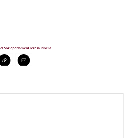
el Soria
parlament
Teresa Ribera