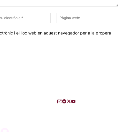
Correu
Pàgina
electrònic:*
web:
trònic i el lloc web en aquest navegador per a la propera