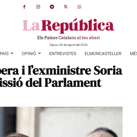
Els Països Catalans al teu abast
Dijous, 06 de agost del 2026
PAÍS
OPINIÓ
ENTREVISTES
ELMONCASTELLER
MÉ
era i l’exministre Soria
issió del Parlament