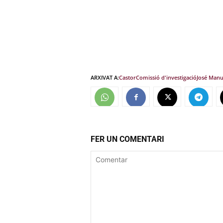
ARXIVAT A:
Castor
Comissió d'investigació
José Manu
FER UN COMENTARI