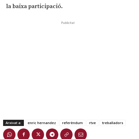
la baixa participació.
Publicitat
Arxivat a:
enric hernandez
referèndum
rtve
treballadors