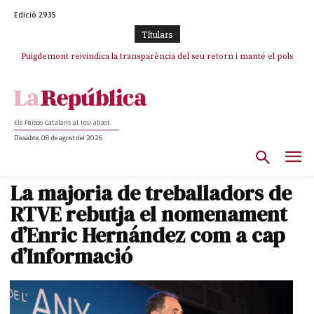
Edició 2935
TItulars
Puigdemont reivindica la transparència del seu retorn i manté el pols
Portugal acusa Espanya de provocar un “efecte crida” massiu per la seva
ferm per la plena llibertat dels encausats
“manca de regulació” migratòria
Els Països Catalans al teu abast
Dissabte, 08 de agost del 2026
La majoria de treballadors de
RTVE rebutja el nomenament
d’Enric Hernández com a cap
d’Informació