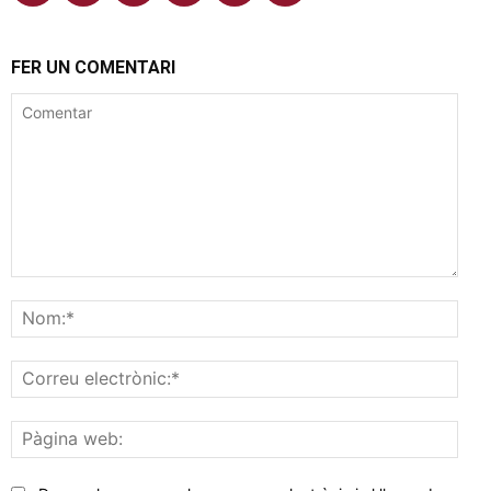
FER UN COMENTARI
Comentar
Nom
Corr
elec
Pàgi
web