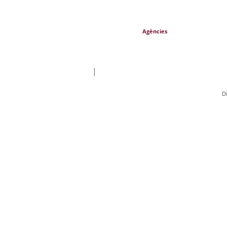
Agències
|
D