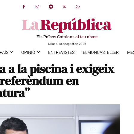
Els Països Catalans al teu abast
Dilluns, 10 de agost del 2026
PAÍS
OPINIÓ
ENTREVISTES
ELMONCASTELLER
MÉ
 a la piscina i exigeix
 referèndum en
atura”