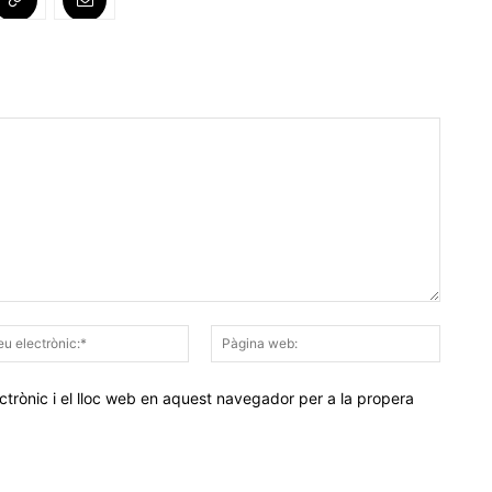
Correu
Pàgina
electrònic:*
web:
trònic i el lloc web en aquest navegador per a la propera