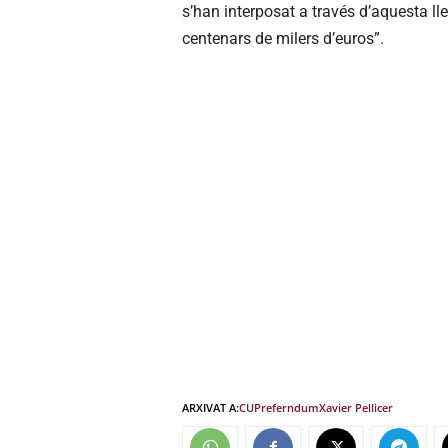
s’han interposat a través d’aquesta ll
centenars de milers d’euros”.
ARXIVAT A:
CUP
referndum
Xavier Pellicer