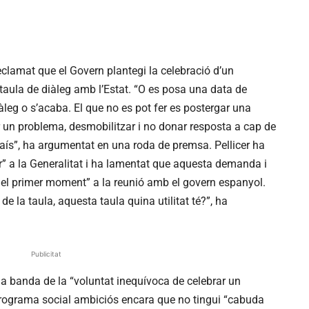
reclamat que el Govern plantegi la celebració d’un
 taula de diàleg amb l’Estat. “O es posa una data de
leg o s’acaba. El que no es pot fer es postergar una
ar un problema, desmobilitzar i no donar resposta a cap de
país”, ha argumentat en una roda de premsa. Pellicer ha
ar” a la Generalitat i ha lamentat que aquesta demanda i
s del primer moment” a la reunió amb el govern espanyol.
 la taula, aquesta taula quina utilitat té?”, ha
Publicitat
, a banda de la “voluntat inequívoca de celebrar un
programa social ambiciós encara que no tingui “cabuda