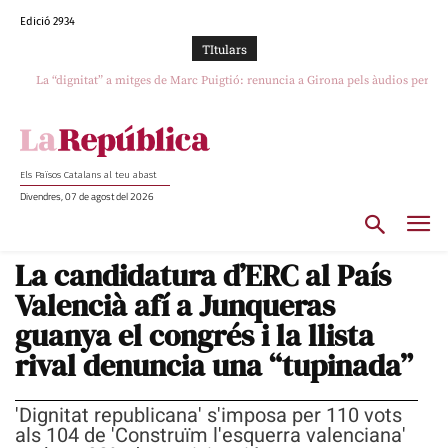
Edició 2934
TItulars
La “dignitat” a mitges de Marc Puigtió: renuncia a Girona pels àudios però
s’aferra als càrrecs remunerats de Sant Julià i el Consell Comarcal
Els Països Catalans al teu abast
Divendres, 07 de agost del 2026
La candidatura d’ERC al País
Valencià afí a Junqueras
guanya el congrés i la llista
rival denuncia una “tupinada”
'Dignitat republicana' s'imposa per 110 vots
als 104 de 'Construïm l'esquerra valenciana'