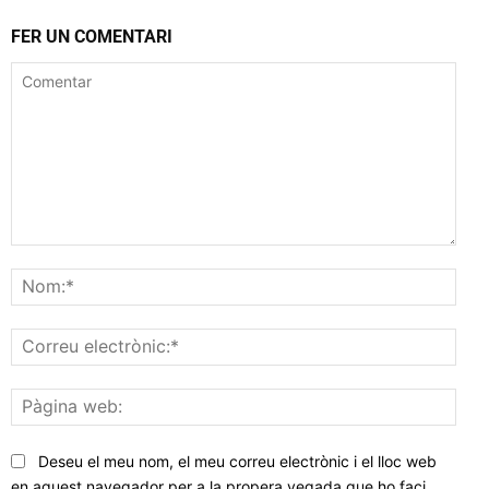
FER UN COMENTARI
Comentar
Nom
Corr
elec
Pàgi
web
Deseu el meu nom, el meu correu electrònic i el lloc web
en aquest navegador per a la propera vegada que ho faci.