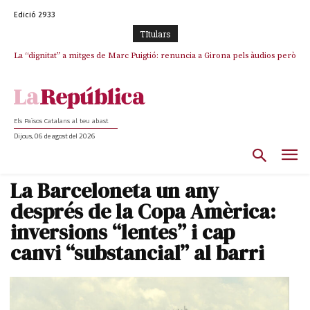
Edició 2933
TItulars
La “dignitat” a mitges de Marc Puigtió: renuncia a Girona pels àudios però
Junts exigeix que Catalunya quedi “fora” del repartiment dels menors
s’aferra als càrrecs remunerats de Sant Julià i el Consell Comarcal
migrants de Ceuta
Els Països Catalans al teu abast
Dijous, 06 de agost del 2026
La Barceloneta un any
després de la Copa Amèrica:
inversions “lentes” i cap
canvi “substancial” al barri