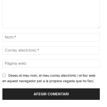
Comentar
Nom
Corr
elec
Pàgi
web
Deseu el meu nom, el meu correu electrònic i el lloc web
en aquest navegador per a la propera vegada que ho faci.