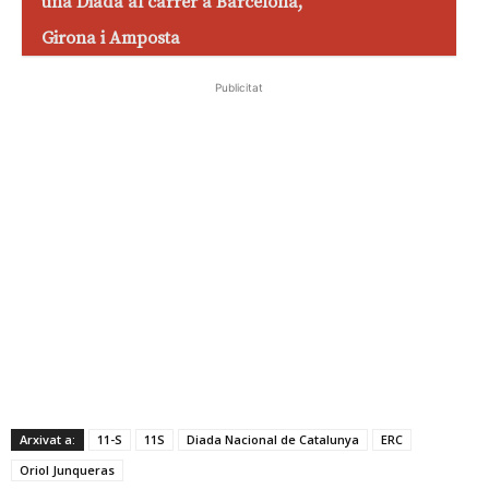
una Diada al carrer a Barcelona,
Girona i Amposta
Publicitat
Arxivat a:
11-S
11S
Diada Nacional de Catalunya
ERC
Oriol Junqueras