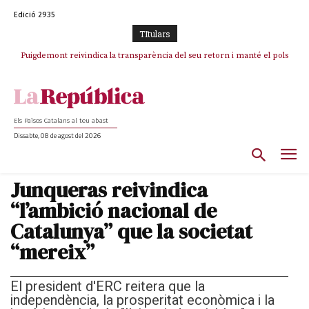
Edició 2935
TItulars
Puigdemont reivindica la transparència del seu retorn i manté el pols
Portugal acusa Espanya de provocar un “efecte crida” massiu per la seva
ferm per la plena llibertat dels encausats
“manca de regulació” migratòria
Els Països Catalans al teu abast
Dissabte, 08 de agost del 2026
Junqueras reivindica
“l’ambició nacional de
Catalunya” que la societat
“mereix”
El president d'ERC reitera que la
independència, la prosperitat econòmica i la