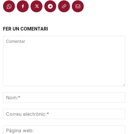
FER UN COMENTARI
Comentar
Nom
Corr
elec
Pàgi