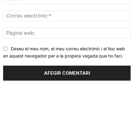
Corr
elec
Pàgi
web
Deseu el meu nom, el meu correu electrònic i el lloc web
en aquest navegador per a la propera vegada que ho faci.