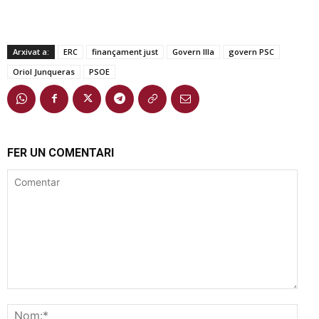
Arxivat a:
ERC
finançament just
Govern Illa
govern PSC
Oriol Junqueras
PSOE
FER UN COMENTARI
Comentar
Nom