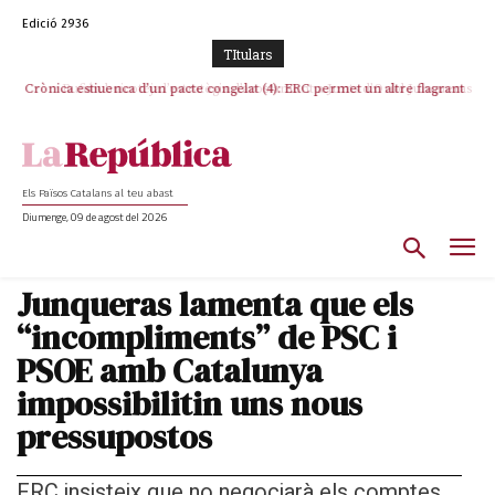
Edició 2936
TItulars
Crònica estiuenca d’un pacte congelat (4): ERC permet un altre flagrant
Rufián boicoteja l’estratègia d’acostament a Junts d’Oriol Junqueras
incompliment de l’acord, les seleccions catalanes un cop més
sacrificades
Els Països Catalans al teu abast
Diumenge, 09 de agost del 2026
Junqueras lamenta que els
“incompliments” de PSC i
PSOE amb Catalunya
impossibilitin uns nous
pressupostos
ERC insisteix que no negociarà els comptes