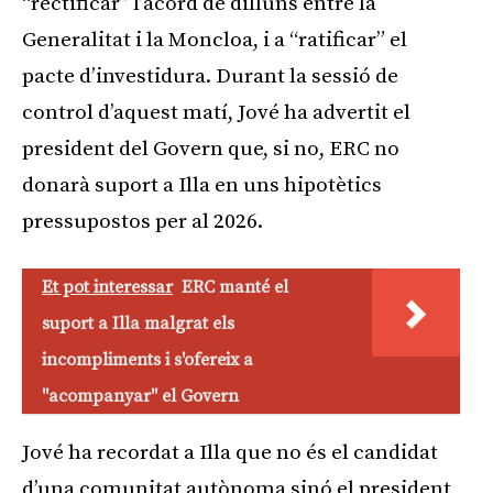
“rectificar” l’acord de dilluns entre la
Generalitat i la Moncloa, i a “ratificar” el
pacte d’investidura. Durant la sessió de
control d’aquest matí, Jové ha advertit el
president del Govern que, si no, ERC no
donarà suport a Illa en uns hipotètics
pressupostos per al 2026.
Et pot interessar
ERC manté el
suport a Illa malgrat els
incompliments i s'ofereix a
"acompanyar" el Govern
Jové ha recordat a Illa que no és el candidat
d’una comunitat autònoma sinó el president