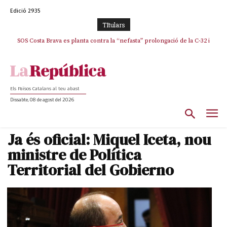
Edició 2935
TItulars
SOS Costa Brava es planta contra la “nefasta” prolongació de la C-32 i
n’exigeix la retirada immediata
Els Països Catalans al teu abast
Dissabte, 08 de agost del 2026
Ja és oficial: Miquel Iceta, nou
ministre de Política
Territorial del Gobierno