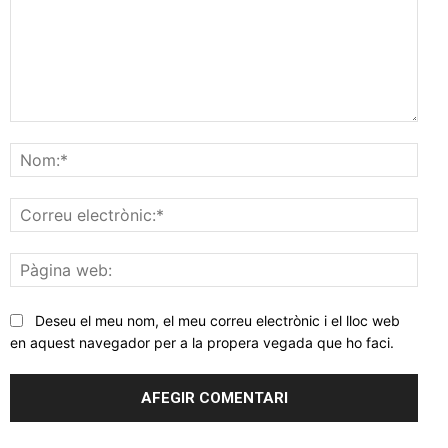
Comentar
Nom
Corr
elec
Pàgi
web
Deseu el meu nom, el meu correu electrònic i el lloc web
en aquest navegador per a la propera vegada que ho faci.