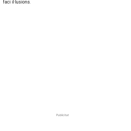
faci il·lusions.
Publicitat