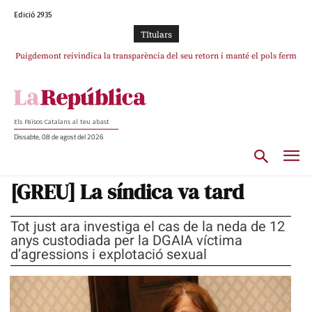
Edició 2935
TItulars
Puigdemont reivindica la transparència del seu retorn i manté el pols ferm
Portugal acusa Espanya de provocar un “efecte crida” massiu per la seva
per la plena llibertat dels encausats
“manca de regulació” migratòria
Els Països Catalans al teu abast
Dissabte, 08 de agost del 2026
[GREU] La síndica va tard
Tot just ara investiga el cas de la neda de 12
anys custodiada per la DGAIA víctima
d’agressions i explotació sexual