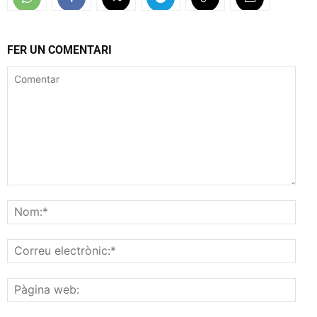
FER UN COMENTARI
Comentar
Nom
Corr
elec
Pàgi
web