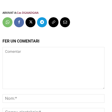
ARXIVAT A:
Cas DGAIA
DGAIA
FER UN COMENTARI
Comentar
Nom
Corr