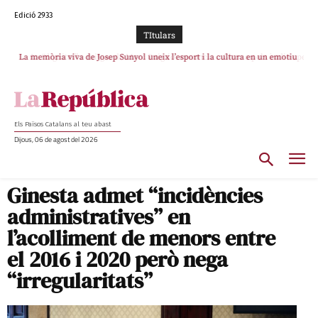
Edició 2933
TItulars
La memòria viva de Josep Sunyol uneix l’esport i la cultura en un emotiu
La “dignitat” a mitges de Marc Puigtió: renuncia a Girona pels àudios però
s’aferra als càrrecs remunerats de Sant Julià i el Consell Comarcal
homenatge a Guadarrama pel seu 90è aniversari
Els Països Catalans al teu abast
Dijous, 06 de agost del 2026
Ginesta admet “incidències
administratives” en
l’acolliment de menors entre
el 2016 i 2020 però nega
“irregularitats”