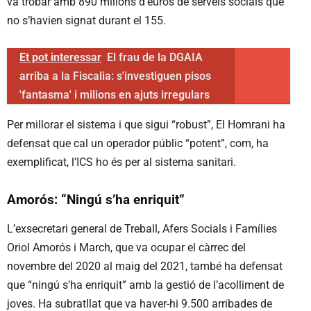
va trobar amb 890 milions d’euros de serveis socials que
no s’havien signat durant el 155.
Et pot interessar
El frau de la DGAIA
arriba a la Fiscalia: s'investiguen pisos
'fantasma' i milions en ajuts irregulars
Per millorar el sistema i que sigui “robust”, El Homrani ha
defensat que cal un operador públic “potent”, com, ha
exemplificat, l’ICS ho és per al sistema sanitari.
Amorós: “Ningú s’ha enriquit”
L’exsecretari general de Treball, Afers Socials i Famílies
Oriol Amorós i March, que va ocupar el càrrec del
novembre del 2020 al maig del 2021, també ha defensat
que “ningú s’ha enriquit” amb la gestió de l’acolliment de
joves. Ha subratllat que va haver-hi 9.500 arribades de