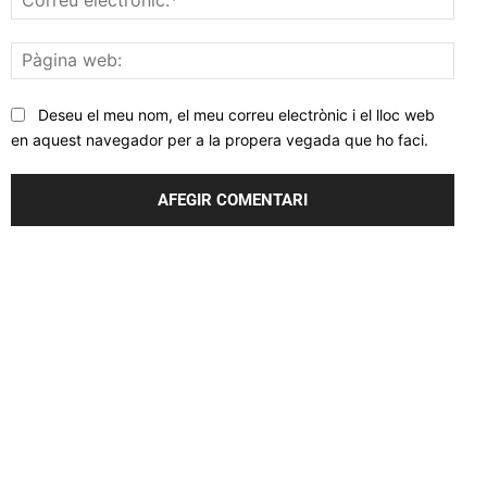
elec
Pàgi
web
Deseu el meu nom, el meu correu electrònic i el lloc web
en aquest navegador per a la propera vegada que ho faci.