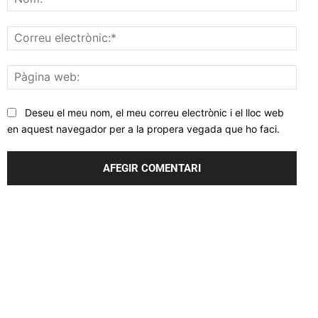
Corr
elec
Pàgi
web
Deseu el meu nom, el meu correu electrònic i el lloc web
en aquest navegador per a la propera vegada que ho faci.