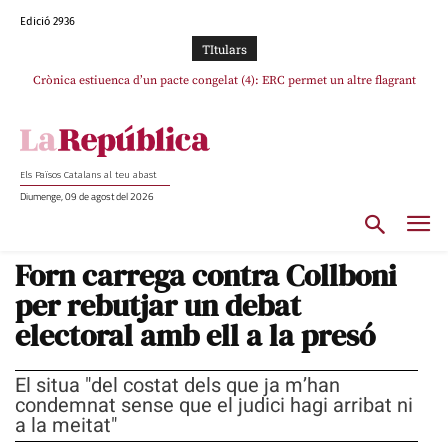
Edició 2936
TItulars
Crònica estiuenca d’un pacte congelat (4): ERC permet un altre flagrant
Rufián boicoteja l’estratègia d’acostament a Junts d’Oriol Junqueras
incompliment de l’acord, les seleccions catalanes un cop més sacrificades
Els Països Catalans al teu abast
Diumenge, 09 de agost del 2026
Forn carrega contra Collboni
per rebutjar un debat
electoral amb ell a la presó
El situa "del costat dels que ja m’han
condemnat sense que el judici hagi arribat ni
a la meitat"