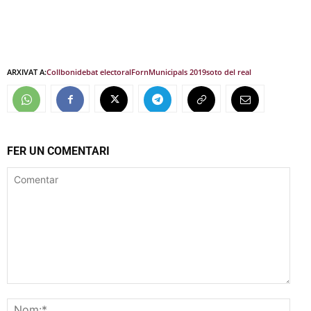
ARXIVAT A:
Collboni
debat electoral
Forn
Municipals 2019
soto del real
FER UN COMENTARI
Comentar
Nom