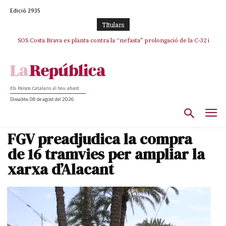
Edició 2935
TItulars
SOS Costa Brava es planta contra la “nefasta” prolongació de la C-32 i
n’exigeix la retirada immediata
Els Països Catalans al teu abast
Dissabte, 08 de agost del 2026
FGV preadjudica la compra
de 16 tramvies per ampliar la
xarxa d’Alacant