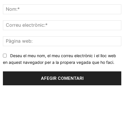
Comentar
Nom
Corr
elec
Pàgi
web
Deseu el meu nom, el meu correu electrònic i el lloc web
en aquest navegador per a la propera vegada que ho faci.