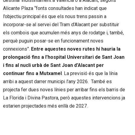
destinar indistintament a València o a Alacant, segons
Alicante Plaza “fonts consultades han indicat que
l’objectiu principal és que els nous trens passin a
incorporar-se al servei del Tram d’Alacant per substituir
els combois que acumulen més anys de rodatge i, també,
perquè puguin posar-se en funcionament noves
connexions”.
Entre aquestes noves rutes hi hauria la
prolongació fins a l’hospital Universitari de Sant Joan
i fins al nucli urbà de Sant Joan d’Alacant per
continuar fins a Mutxamel
. La previsió és que la línia
arribi a aquest darrer municipi l’any 2026. També es
projecta fer dues noves línies per arribar fins els barris de
La Florida i Divina Pastora, però aquestes intervencions ja
estarien projectades més enllà de 2027.