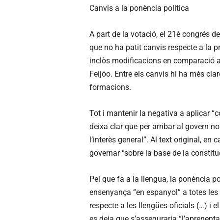
Canvis a la ponència política
A part de la votació, el 21è congrés 
que no ha patit canvis respecte a la pro
inclòs modificacions en comparació al 
Feijóo. Entre els canvis hi ha més cla
formacions.
Tot i mantenir la negativa a aplicar “c
deixa clar que per arribar al govern no
l’interès general”. Al text original, en
governar “sobre la base de la constitu
Pel que fa a la llengua, la ponència po
ensenyança “en espanyol” a totes les e
respecte a les llengües oficials (…) i e
es deia que s’asseguraria “l’aprenenta