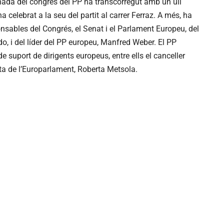
rnada del congrés del PP ha transcorregut amb un ull
 celebrat a la seu del partit al carrer Ferraz. A més, ha
sables del Congrés, el Senat i el Parlament Europeu, del
do, i del líder del PP europeu, Manfred Weber. El PP
e suport de dirigents europeus, entre ells el canceller
nta de l’Europarlament, Roberta Metsola.