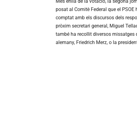
Més enllà de la votació, la segona jo
posat al Comitè Federal que el PSOE ha
comptat amb els discursos dels respon
pròxim secretari general, Miguel Tella
també ha recollit diversos missatges d
alemany, Friedrich Merz, o la preside