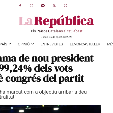
Els Països Catalans al teu abast
Dijous, 06 de agost del 2026
PAÍS
OPINIÓ
ENTREVISTES
ELMONCASTELLER
MÉ
lama de nou president
99,24% dels vots
1è congrés del partit
s'ha marcat com a objectiu arribar a deu
ralitat"