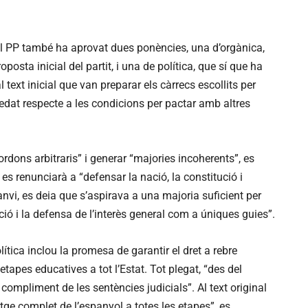
del PP també ha aprovat dues ponències, una d’orgànica,
posta inicial del partit, i una de política, que sí que ha
text inicial que van preparar els càrrecs escollits per
redat respecte a les condicions per pactar amb altres
ordons arbitraris” i generar “majories incoherents”, es
 es renunciarà a “defensar la nació, la constitució i
 canvi, es deia que s’aspirava a una majoria suficient per
ció i la defensa de l’interès general com a úniques guies”.
lítica inclou la promesa de garantir el dret a rebre
tapes educatives a tot l’Estat. Tot plegat, “des del
l compliment de les sentències judicials”. Al text original
tge complet de l’espanyol a totes les etapes”, es