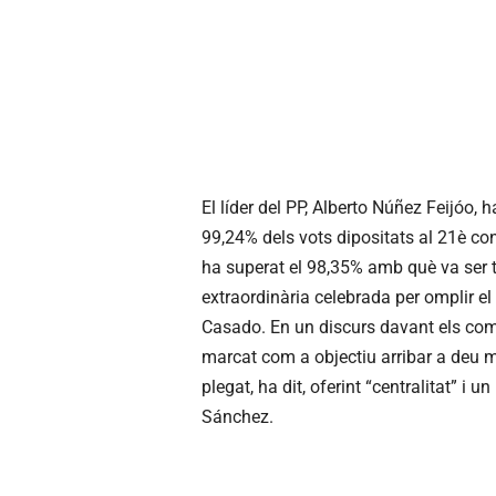
El líder del PP, Alberto Núñez Feijóo, 
99,24% dels vots dipositats al 21è con
ha superat el 98,35% amb què va ser tr
extraordinària celebrada per omplir el
Casado. En un discurs davant els comp
marcat com a objectiu arribar a deu mi
plegat, ha dit, oferint “centralitat” i 
Sánchez.