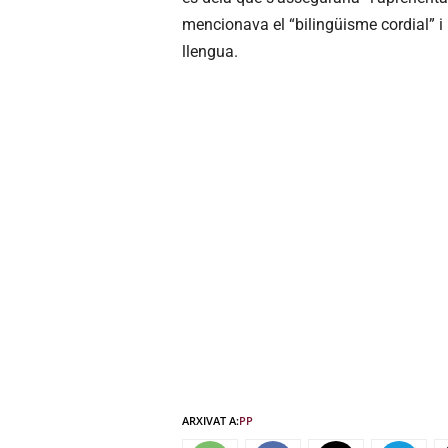
mencionava el “bilingüisme cordial” i
llengua.
ARXIVAT A:
PP