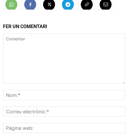
FER UN COMENTARI
Comentar
Nom
Corr
elec
Pàgi
web