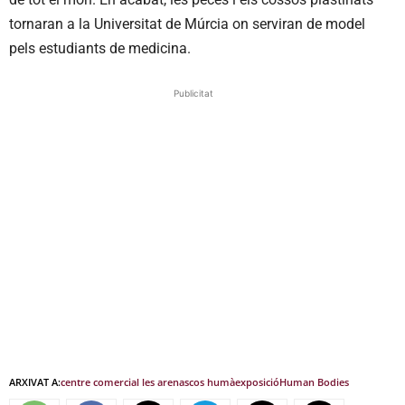
tornaran a la Universitat de Múrcia on serviran de model
pels estudiants de medicina.
Publicitat
ARXIVAT A:
centre comercial les arenas
cos humà
exposició
Human Bodies