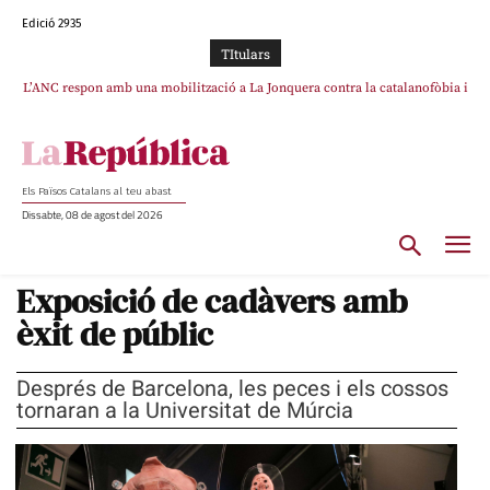
Edició 2935
TItulars
L’ANC respon amb una mobilització a La Jonquera contra la catalanofòbia i
SOS Costa Brava es planta contra la “nefasta” prolongació de la C-32 i
els abusos de la Policia Nacional
n’exigeix la retirada immediata
Els Països Catalans al teu abast
Dissabte, 08 de agost del 2026
Exposició de cadàvers amb
èxit de públic
Després de Barcelona, les peces i els cossos
tornaran a la Universitat de Múrcia