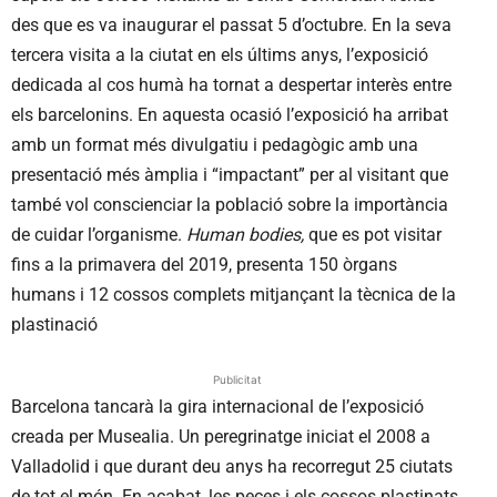
des que es va inaugurar el passat 5 d’octubre. En la seva
tercera visita a la ciutat en els últims anys, l’exposició
dedicada al cos humà ha tornat a despertar interès entre
els barcelonins. En aquesta ocasió l’exposició ha arribat
amb un format més divulgatiu i pedagògic amb una
presentació més àmplia i “impactant” per al visitant que
també vol conscienciar la població sobre la importància
de cuidar l’organisme.
Human bodies,
que es pot visitar
fins a la primavera del 2019, presenta 150 òrgans
humans i 12 cossos complets mitjançant la tècnica de la
plastinació
Publicitat
Barcelona tancarà la gira internacional de l’exposició
creada per Musealia. Un peregrinatge iniciat el 2008 a
Valladolid i que durant deu anys ha recorregut 25 ciutats
de tot el món. En acabat, les peces i els cossos plastinats