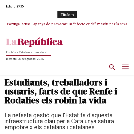
Edició 2935
TItulars
Portugal acusa Espanya de provocar un “efecte crida” massiu per la seva
El col·lapse de l’operació de Marc Puigtió a Girona: desbandada de
l’oportunisme i fracàs de ‘Militància Decidim’
“manca de regulació” migratòria
Els Països Catalans al teu abast
Dissabte, 08 de agost del 2026
Estudiants, treballadors i
usuaris, farts de que Renfe i
Rodalies els robin la vida
La nefasta gestió que l'Estat fa d'aquesta
infraestructura clau per a Catalunya satura i
empobreix els catalans i catalanes