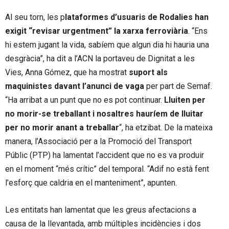
Al seu torn, les p
lataformes d’usuaris de Rodalies han
exigit “revisar urgentment” la xarxa ferroviària
. “Ens
hi estem jugant la vida, sabíem que algun dia hi hauria una
desgràcia”, ha dit a l’ACN la portaveu de Dignitat a les
Vies, Anna Gómez, que ha mostrat
suport als
maquinistes davant l’anunci de vaga
per part de Semaf.
“Ha arribat a un punt que no es pot continuar.
Lluiten per
no morir-se treballant i nosaltres hauríem de lluitar
per no morir anant a treballar
“, ha etzibat. De la mateixa
manera, l’Associació per a la Promoció del Transport
Públic (PTP) ha lamentat l’accident que no es va produir
en el moment “més crític” del temporal. “Adif no està fent
l’esforç que caldria en el manteniment”, apunten.
Les entitats han lamentat que les greus afectacions a
causa de la llevantada, amb múltiples incidències i dos