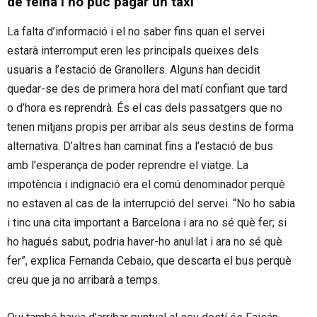
de feina i no puc pagar un taxi”
La falta d’informació i el no saber fins quan el servei
estarà interromput eren les principals queixes dels
usuaris a l’estació de Granollers. Alguns han decidit
quedar-se des de primera hora del matí confiant que tard
o d’hora es reprendrà. És el cas dels passatgers que no
tenen mitjans propis per arribar als seus destins de forma
alternativa. D’altres han caminat fins a l’estació de bus
amb l’esperança de poder reprendre el viatge. La
impotència i indignació era el comú denominador perquè
no estaven al cas de la interrupció del servei. “No ho sabia
i tinc una cita important a Barcelona i ara no sé què fer; si
ho hagués sabut, podria haver-ho anul·lat i ara no sé què
fer”, explica Fernanda Cebaio, que descarta el bus perquè
creu que ja no arribarà a temps.