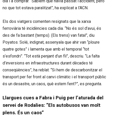
dia i a comprar. “Sabíem que havia passat l’accident, però
no que tot estava paralitzat”, ha explicat a l’ACN.
Els dos viatgers comenten resignats que la xarxa
ferroviària té incidències cada dia. “No és sol d’avui, és
des de fa bastant (temps). (Els trens) van fatal”, diu
Poyatos. Solé, indignat, assenyala que ahir van “ploure
quatre gotes” i lamenta que amb el temporal “tot
s’esfondri”. “Tot està penjant d’un fil”, descriu. “La falta
d’inversions en infraestructures durant dècades té
conseqüències”, ha reblat. “Si hem de descarbonitzar el
transport per fer front al canvi climàtic i el transport públic
és un desastre, un caos, què estem fent?”, es pregunta.
Llargues cues a Fabra i Puig per l’aturada del
servei de Rodalies: “Els autobusos van molt
plens. És un caos”