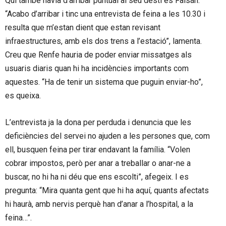
Qui també havia d’arribar puntual al seu destí és Faisán.
“Acabo d’arribar i tinc una entrevista de feina a les 10.30 i
resulta que m’estan dient que estan revisant
infraestructures, amb els dos trens a l’estació”, lamenta.
Creu que Renfe hauria de poder enviar missatges als
usuaris diaris quan hi ha incidències importants com
aquestes. “Ha de tenir un sistema que puguin enviar-ho”,
es queixa.
L’entrevista ja la dona per perduda i denuncia que les
deficiències del servei no ajuden a les persones que, com
ell, busquen feina per tirar endavant la família. “Volen
cobrar impostos, però per anar a treballar o anar-ne a
buscar, no hi ha ni déu que ens escolti”, afegeix. I es
pregunta: “Mira quanta gent que hi ha aquí, quants afectats
hi haurà, amb nervis perquè han d’anar a l’hospital, a la
feina…”.