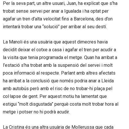
Per la seva part, un altre usuari, Juan, ha explicat que s’ha
trobat sense servei per anar a Igualada i ha optat per
agafar un tren d’alta velocitat fins a Barcelona, des d’on
intentarà trobar una “solució” per arribar al seu destí.
La Manoli és una usuària que aquest dimecres havia
decidit deixar el cotxe a casa i agafar el tren per acudir a
la visita que tenia programada el metge. Quan ha arribat a
l’estació s’ha trobat amb la suspensió del servei i molt
poca informació al respecte. Parlant amb altres afectats
ha arribat a la conclusió que només podria anar a Lleida
amb autobús però amb el risc de no trobar-hi plaça pel
col·lapse de gent. Per aquest motiu ha lamentat que
estigui “molt disgustada” perquè costa molt trobar hora al
metge i potser no hi podrà acudir.
La Cristina és una altra usuària de Mollerussa que cada