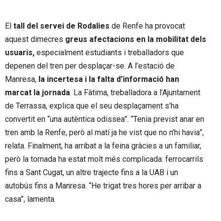
El
tall del servei de Rodalies
de Renfe ha provocat
aquest dimecres
greus afectacions en la mobilitat dels
usuaris,
especialment estudiants i treballadors que
depenen del tren per desplaçar-se. A l’estació de
Manresa,
la incertesa i la falta d’informació han
marcat la jornada
. La Fàtima, treballadora a l’Ajuntament
de Terrassa, explica que el seu desplaçament s’ha
convertit en “una autèntica odissea”. “Tenia previst anar en
tren amb la Renfe, però al matí ja he vist que no n’hi havia”,
relata. Finalment, ha arribat a la feina gràcies a un familiar,
però la tornada ha estat molt més complicada: ferrocarrils
fins a Sant Cugat, un altre trajecte fins a la UAB i un
autobús fins a Manresa. “He trigat tres hores per arribar a
casa”, lamenta.