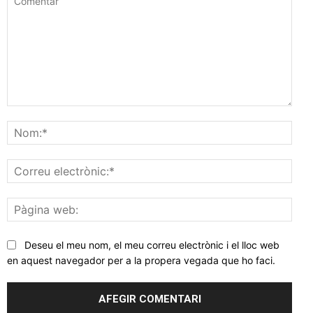
Comentar
Nom
Corr
elec
Pàgi
web
Deseu el meu nom, el meu correu electrònic i el lloc web
en aquest navegador per a la propera vegada que ho faci.