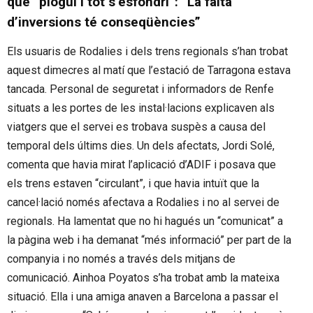
que “plogui i tot s’esfondri”: “La falta
d’inversions té conseqüències”
Els usuaris de Rodalies i dels trens regionals s’han trobat
aquest dimecres al matí que l’estació de Tarragona estava
tancada. Personal de seguretat i informadors de Renfe
situats a les portes de les instal·lacions explicaven als
viatgers que el servei es trobava suspès a causa del
temporal dels últims dies. Un dels afectats, Jordi Solé,
comenta que havia mirat l’aplicació d’ADIF i posava que
els trens estaven “circulant”, i que havia intuït que la
cancel·lació només afectava a Rodalies i no al servei de
regionals. Ha lamentat que no hi hagués un “comunicat” a
la pàgina web i ha demanat “més informació” per part de la
companyia i no només a través dels mitjans de
comunicació. Ainhoa Poyatos s’ha trobat amb la mateixa
situació. Ella i una amiga anaven a Barcelona a passar el